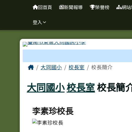
臺南市東區大同國小
導覽列
跳至主內容區
回首頁
新聞報導
榮譽榜
網站
登入
工具列
頁尾區域
主內容區域
Home
大同國小
校長室
校長簡介
大同國小
校長室
校長簡
李素珍校長