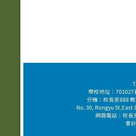
頁尾區域內容
T
學校地址：701027臺南
分機：校長室888 教務
No. 30, Rongyu St,East 
網路電話：校長室：3
會計