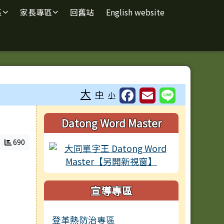
區
家長專區
回舊站
English website
大
中
小
右邊區域內容
Datong Word Master
690
宣導專區
登革熱防治專區