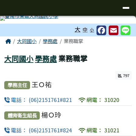
臺南市東區大同國小
導覽列
跳至主內容區
工具列
大
中
小
頁尾區域
主內容區域
Home
大同國小
學務處
業務職掌
大同國小
學務處
業務職掌
797
王Ｏ祐
學務主任
電話： (06)2151761#821
網電： 31020
楊Ｏ玲
體育衛生組長
電話： (06)2151761#824
網電： 31021