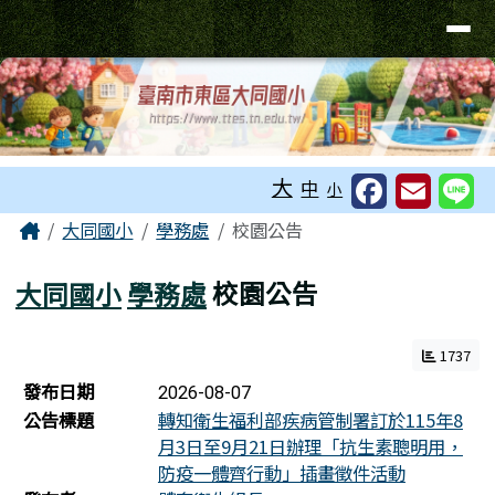
臺南市東區大同國小
導覽列
跳至主內容區
工具列
大
中
小
頁尾區域
主內容區域
Home
大同國小
學務處
校園公告
大同國小
學務處
校園公告
1737
新聞列表
發布日期
2026-08-07
公告標題
轉知衛生福利部疾病管制署訂於115年8
月3日至9月21日辦理「抗生素聰明用，
防疫一體齊行動」插畫徵件活動