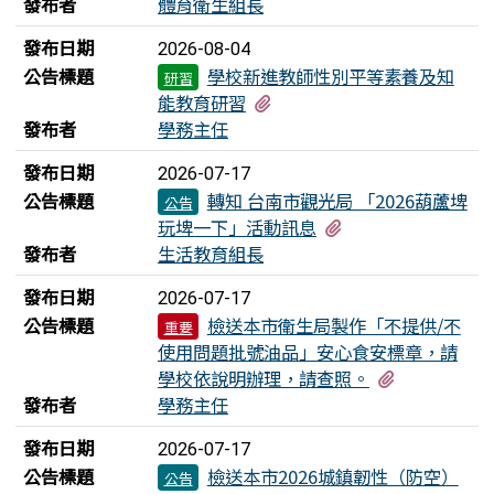
發布者
體育衛生組長
發布日期
2026-08-04
公告標題
學校新進教師性別平等素養及知
研習
有1個附檔
能教育研習
發布者
學務主任
發布日期
2026-07-17
公告標題
轉知 台南市觀光局 「2026葫蘆埤
公告
有1個附檔
玩埤一下」活動訊息
發布者
生活教育組長
發布日期
2026-07-17
公告標題
檢送本市衛生局製作「不提供/不
重要
使用問題批號油品」安心食安標章，請
有1個附檔
學校依說明辦理，請查照。
發布者
學務主任
發布日期
2026-07-17
公告標題
檢送本市2026城鎮韌性（防空）
公告