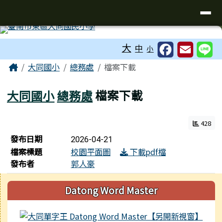
臺南市東區大同國小
導覽列
跳至主內容區
工具列
大
中
小
頁尾區域
主內容區域
Home
大同國小
總務處
檔案下載
大同國小
總務處
檔案下載
428
檔案列表
發布日期
2026-04-21
檔案標題
校園平面圖
下載pdf檔
發布者
郭人豪
右邊區域內容
Datong Word Master